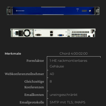
Chord 4:00:02:00
Merkmale
Formfaktor
1-HE rackmontierbares
Gehäuse
Webkonferenzteilnehmer
40
Gleichzeitige
8
Konferenzen
Emailkonten
uneingeschränkt
Emailprotokolle
SMTP mit TLS; IMAPS