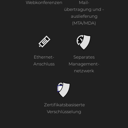
Webkonferenzen
Mail-
übertragung und -
auslieferung
(MTA/MDA)
Ethernet-
Separates
Anschluss
Management-
netzwerk
Zertifikatsbasiserte
Verschlüsselung